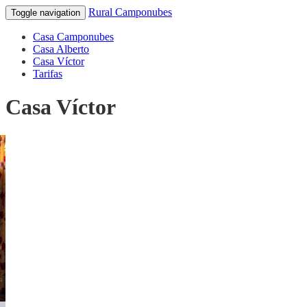
Saltar
Rural Camponubes
Toggle navigation
al
contenido
Casa Camponubes
Casa Alberto
Casa Víctor
Tarifas
Casa Víctor