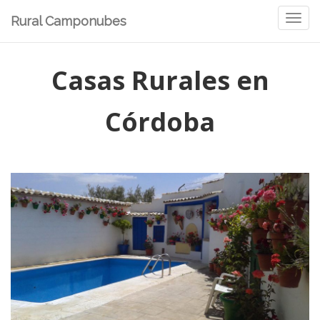
Saltar
Rural Camponubes
Toggle
al
naviga
contenido
Casas Rurales en
Córdoba